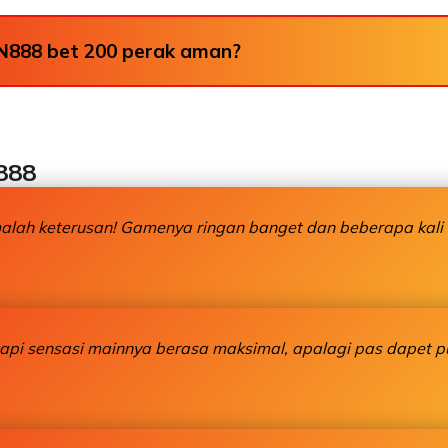
N888 bet 200 perak aman?
888
alah keterusan! Gamenya ringan banget dan beberapa kali d
 tapi sensasi mainnya berasa maksimal, apalagi pas dapet 