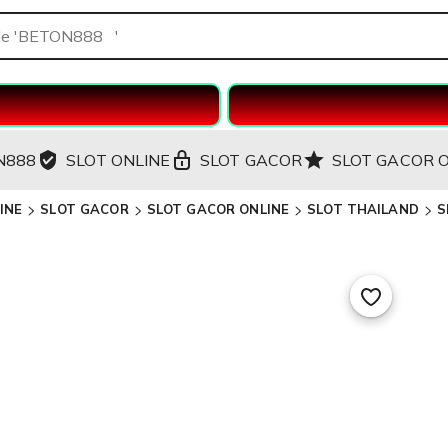
N888
SLOT ONLINE
SLOT GACOR
SLOT GACOR 
INE
SLOT GACOR
SLOT GACOR ONLINE
SLOT THAILAND
S