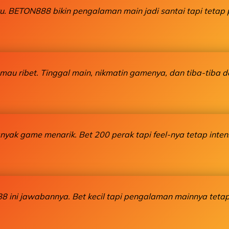
seru. BETON888 bikin pengalaman main jadi santai tapi teta
u ribet. Tinggal main, nikmatin gamenya, dan tiba-tiba dap
ak game menarik. Bet 200 perak tapi feel-nya tetap intens,
88 ini jawabannya. Bet kecil tapi pengalaman mainnya tetap 