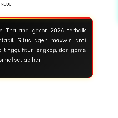
ine Thailand gacor 2026 terbaik
tabil. Situs agen maxwin anti
inggi, fitur lengkap, dan game
imal setiap hari.