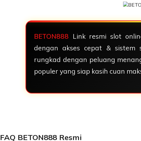
BETON888
Link resmi slot onl
dengan akses cepat & sistem s
rungkad dengan peluang menang t
populer yang siap kasih cuan maks
Loading...
FAQ BETON888 Resmi