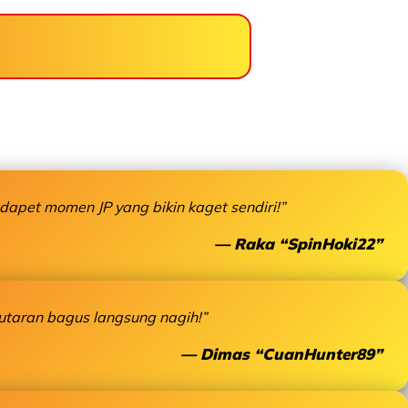
apet momen JP yang bikin kaget sendiri!”
— Raka “SpinHoki22”
putaran bagus langsung nagih!”
— Dimas “CuanHunter89”