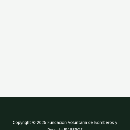
l
a
n
e
Copyright © 2026 Fundación Voluntaria de Bomberos y
Rescate FV-FEROS