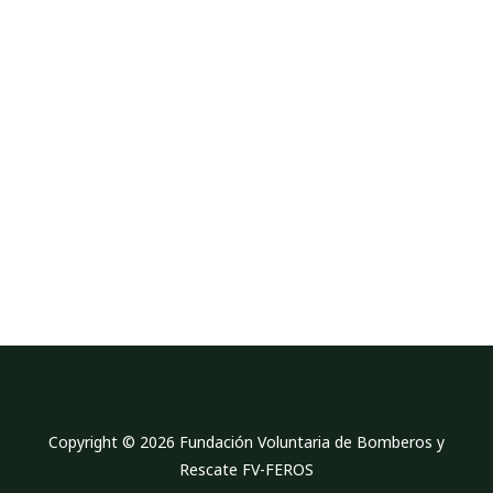
p
l
a
n
e
Copyright © 2026 Fundación Voluntaria de Bomberos y
Rescate FV-FEROS