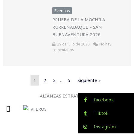
Eventos
PRUEBA DE LA MOCHILA
RURRENABAQUE – SAN
BUENAVENTURA 2026
29 de julio de 2026
No hay
comentarios
1
2
3
…
5
Siguiente »
ALIANZAS ESTRATEGICAS
facebook
Tiktok
Instagram