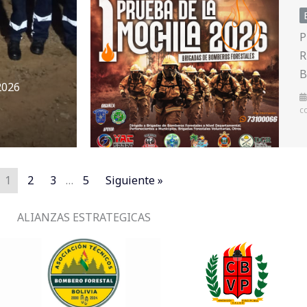
P
R
B
2026
c
1
2
3
…
5
Siguiente »
ALIANZAS ESTRATEGICAS