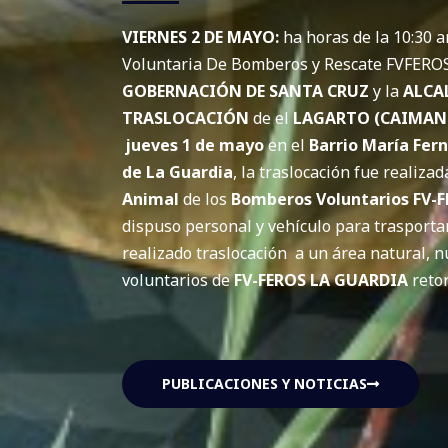
VIERNES 2 DE MAYO:
ha horas de la 10:30 
Voluntaria De Bomberos y Rescate FVFEROS,
GOBERNACIÓN DE SANTA CRUZ
y la
ALCA
TRASLOCACIÓN
de el
LAGARTO (CAIMAN
jueves 1 de mayo
en el
Barrio María Fern
de La Guardia
, la traslocación fue realizad
Animal
de los
Bomberos Voluntarios
FV-
dispuso personal y vehículo para trasporta
realizado traslocación a un área natural,
voluntarios de
FV-FEROS LA GUARDIA
reto
PUBLICACIONES Y NOTICIAS