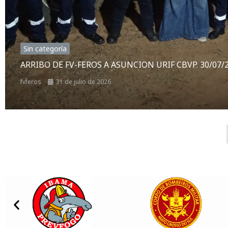
Sin categoría
ARRIBO DE FV-FEROS A ASUNCION URIF CBVP. 30/07/
fvferos
31 de julio de 2026