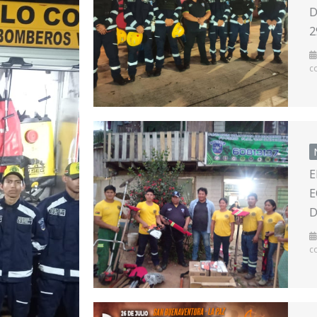
D
2
c
E
E
D
c