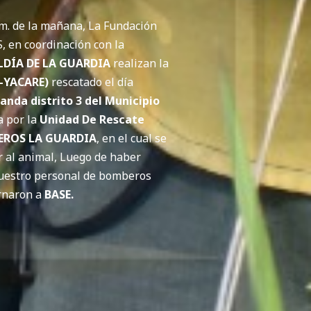
am. de la mañana, La Fundación
 en coordinación con la
LDÍA DE LA GUARDIA
realizan la
-YACARE)
rescatado el día
anda distrito 3 del Municipio
a por la
Unidad De Rescate
FEROS LA GUARDIA
, en el cual se
r al animal, Luego de haber
 nuestro personal de bomberos
rnaron a
BASE.