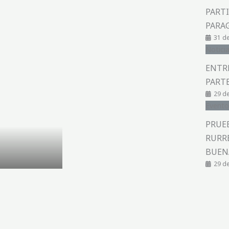
PARTI
PARAG
31 de
Notici
ENTR
PARTE
29 de
Evento
PRUE
RURR
BUEN
29 de