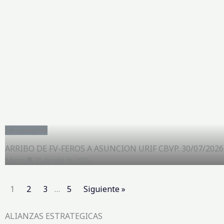
Sin categoría
ARRIBO DE FV-FEROS A ASUNCION URIF CBVP. 30/07/2026
fvferos
31 de julio de 2026
1
2
3
…
5
Siguiente »
ALIANZAS ESTRATEGICAS