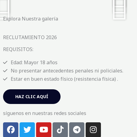
Explora Nuestra galería
RECLUTAMIENTO 2026
REQUISITOS:
Edad: Mayor 18 años
No presentar antecedentes penales ni policiales.
Estar en buen estado físico (resistencia física) .
HAZ CLIC AQUÍ
síguenos en nuestras redes sociales
F
T
Y
T
T
I
a
w
o
i
e
n