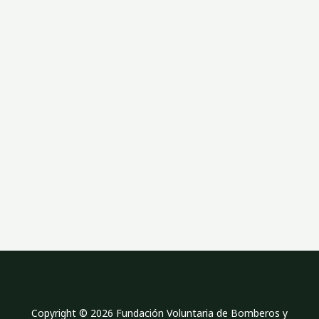
p
l
a
n
e
Copyright © 2026 Fundación Voluntaria de Bomberos y