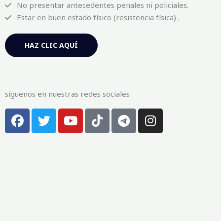
No presentar antecedentes penales ni policiales.
Estar en buen estado físico (resistencia física) .
HAZ CLIC AQUÍ
síguenos en nuestras redes sociales
F
T
Y
T
T
I
a
w
o
i
e
n
c
i
u
k
l
s
e
t
t
t
e
t
b
t
u
o
g
a
o
e
b
k
r
g
o
r
e
a
r
k
m
a
-
m