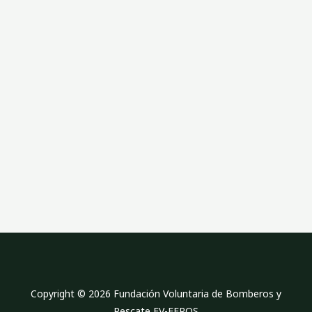
l
a
n
e
Copyright © 2026 Fundación Voluntaria de Bomberos y
Rescate FV-FEROS