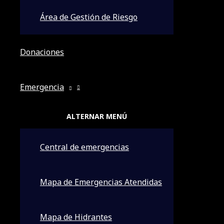
CENTRAL DE EMERGENCIAS FV-FEROS
Área de Gestión de Riesgo
Donaciones
Emergencia
EMERGENCIAS
ALTERNAR MENÚ
Ingresa a nuestra tienda virtual
HAZ CLIC AQUÍ
Central de emergencias
Rescate de animales
VIERNES 2 DE MAYO:
ha horas de la 10:30 am. de la mañan
Mapa de Emergencias Atendidas
la
ALCALDÍA DE LA GUARDIA
realizan la
TRASLOCACIÓN
Municipio de La Guardia
, la traslocación fue realizada po
Mapa de Hidrantes
y vehículo para trasportar al animal, Luego de haber real