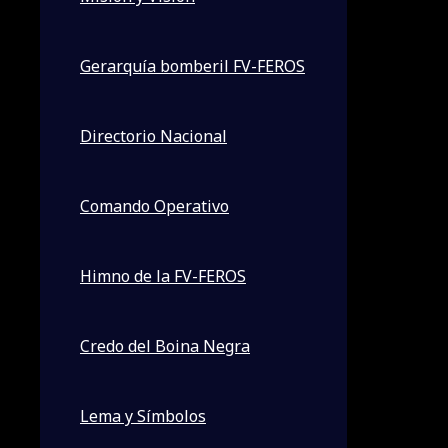
Gerarquía bomberil FV-FEROS
Directorio Nacional
Comando Operativo
Himno de la FV-FEROS
Noticias, eventos y mas
Credo del Boina Negra
Sin categoría
Lema y Símbolos
ARRIBO DE FV-FEROS A ASUNCION URIF CBVP. 30/07/2026