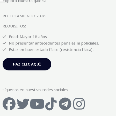
Explora Nuestra galería
RECLUTAMIENTO 2026
REQUISITOS:
Edad: Mayor 18 años
No presentar antecedentes penales ni policiales.
Estar en buen estado físico (resistencia física) .
HAZ CLIC AQUÍ
síguenos en nuestras redes sociales
F
T
Y
T
T
I