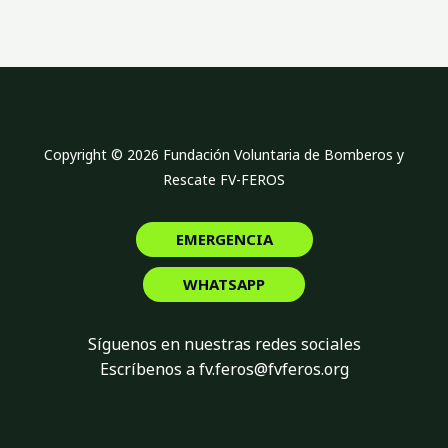
l
a
n
e
Copyright © 2026 Fundación Voluntaria de Bomberos y
Rescate FV-FEROS
EMERGENCIA
WHATSAPP
Síguenos en nuestras redes sociales
Escríbenos a fv.feros@fvferos.org