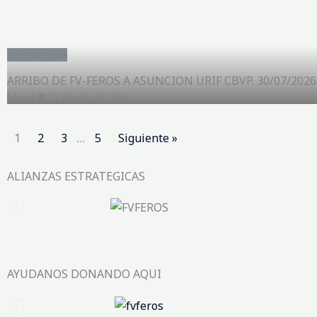
Sin categoría
ARRIBO DE FV-FEROS A ASUNCION URIF CBVP. 30/07/2026
fvferos
31 de julio de 2026
1
2
3
…
5
Siguiente »
ALIANZAS ESTRATEGICAS
AYUDANOS DONANDO AQUI