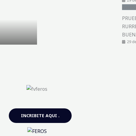
29 de
Evento
PRUE
RURR
BUEN
29 de
INCRIBITE AQUI .