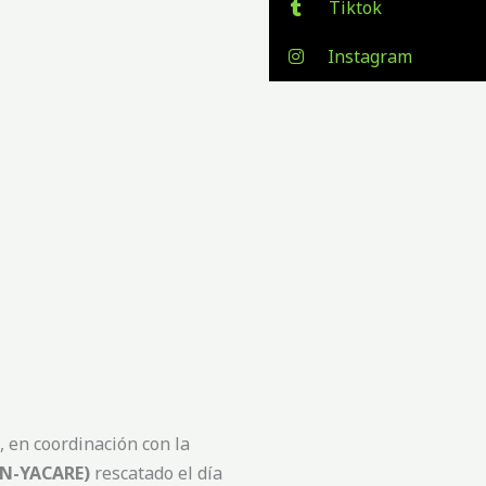
Tiktok
Instagram
 en coordinación con la
N-YACARE)
rescatado el día