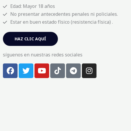
Edad: Mayor 18 años
No presentar antecedentes penales ni policiales.
Estar en buen estado físico (resistencia física) .
HAZ CLIC AQUÍ
síguenos en nuestras redes sociales
F
T
Y
T
T
I
a
w
o
i
e
n
c
i
u
k
l
s
e
t
t
t
e
t
b
t
u
o
g
a
o
e
b
k
r
g
o
r
e
a
r
k
m
a
-
m