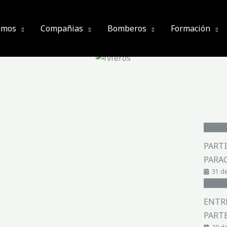
omos
Compañias
Bomberos
Formación
Evento
PARTI
PARAG
31 de
Notici
ENTR
PARTE