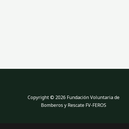
p
l
a
n
e
Copyright © 2026 Fundación Voluntaria de
Bomberos y Rescate FV-FEROS