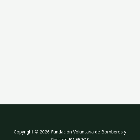
l
a
n
e
Copyright © 2026 Fundación Voluntaria de Bomberos y
Rescate FV-FEROS