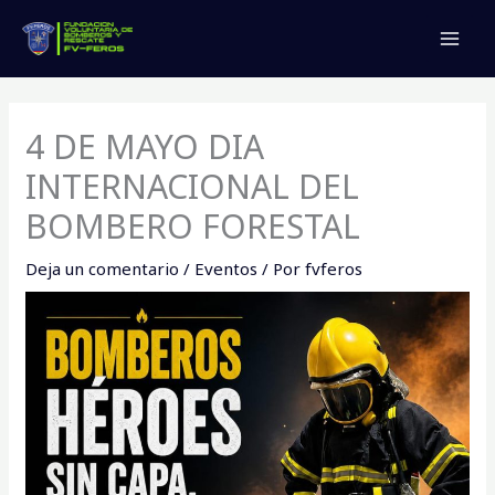
Ir
MAI
al
MEN
contenido
4 DE MAYO DIA
INTERNACIONAL DEL
BOMBERO FORESTAL
Deja un comentario
/
Eventos
/ Por
fvferos