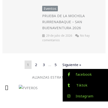
Eventos
PRUEBA DE LA MOCHILA
RURRENABAQUE – SAN
BUENAVENTURA 2026
29 de julio de 2026
No hay
comentarios
1
2
3
…
5
Siguiente »
facebook
ALIANZAS ESTRATEGICAS
Tiktok
Instagram