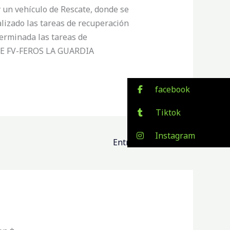
un vehículo de Rescate, donde se
lizado las tareas de recuperación
terminada las tareas de
DE FV-FEROS LA GUARDIA
facebook
Tiktok
Instagram
Entrada siguiente
→