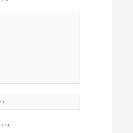
con
*
b
ente.