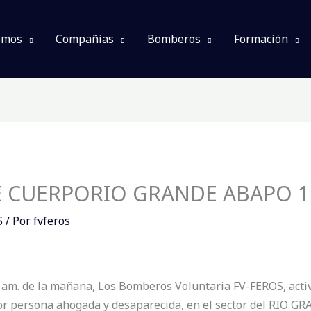
omos
Compañias
Bomberos
Formación
 CUERPORIO GRANDE ABAPO 15
S
/ Por
fvferos
am. de la mañana, Los Bomberos Voluntaria FV-FEROS, activ
or persona ahogada y desaparecida, en el sector del RIO GR