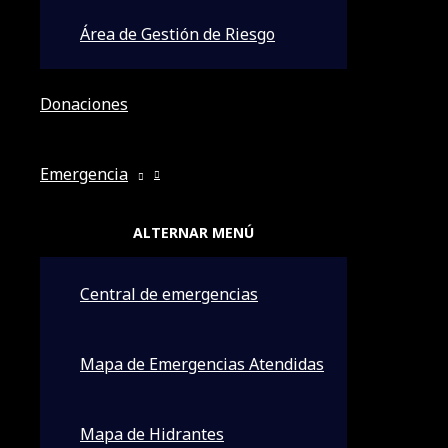
CENTRAL DE EMERGENCIAS FV-FEROS
Área de Gestión de Riesgo
Donaciones
Emergencia
EMERGENCIAS
ALTERNAR MENÚ
Ingresa a nuestra tienda virtual
HAZ CLIC AQUÍ
Central de emergencias
Rescate de animales
VIERNES 2 DE MAYO:
ha horas de la 10:30 am. de la mañan
Mapa de Emergencias Atendidas
la
ALCALDÍA DE LA GUARDIA
realizan la
TRASLOCACIÓN
Municipio de La Guardia
, la traslocación fue realizada po
Mapa de Hidrantes
y vehículo para trasportar al animal, Luego de haber real