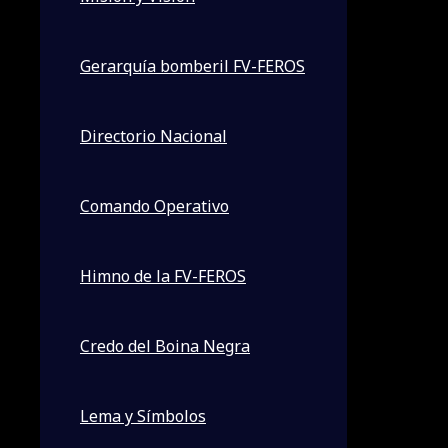
Gerarquía bomberil FV-FEROS
Directorio Nacional
Comando Operativo
Himno de la FV-FEROS
Noticias, eventos y mas
Credo del Boina Negra
Sin categoría
Lema y Símbolos
ARRIBO DE FV-FEROS A ASUNCION URIF CBVP. 30/07/2026