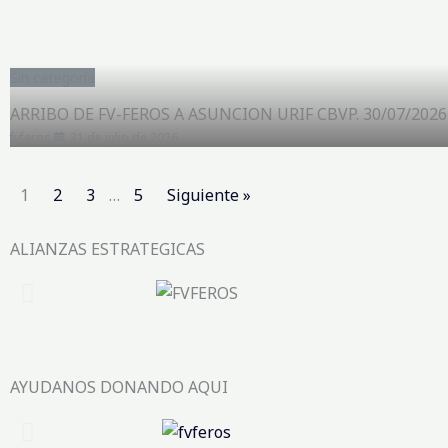
Sin categoría
ARRIBO DE FV-FEROS A ASUNCION URIF CBVP. 30/07/2026
fvferos
31 de julio de 2026
1
2
3
…
5
Siguiente »
ALIANZAS ESTRATEGICAS
AYUDANOS DONANDO AQUI