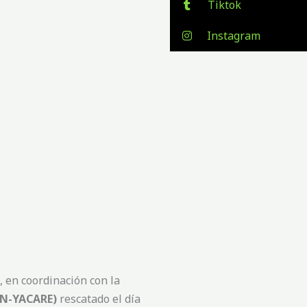
Tiktok
Instagram
 en coordinación con la
N-YACARE)
rescatado el día