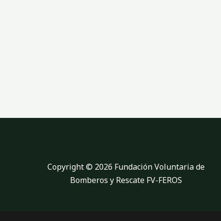
p
l
a
n
e
Copyright © 2026 Fundación Voluntaria de
Bomberos y Rescate FV-FEROS