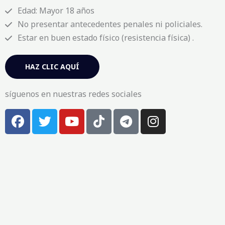
Edad: Mayor 18 años
No presentar antecedentes penales ni policiales.
Estar en buen estado físico (resistencia física) .
HAZ CLIC AQUÍ
síguenos en nuestras redes sociales
F
T
Y
T
T
I
a
w
o
i
e
n
c
i
u
k
l
s
e
t
t
t
e
t
b
t
u
o
g
a
o
e
b
k
r
g
o
r
e
a
r
k
m
a
-
m