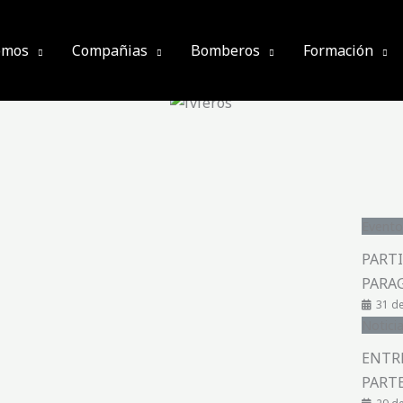
omos
Compañias
Bomberos
Formación
Evento
PARTI
PARAG
31 de
Notici
ENTR
PARTE