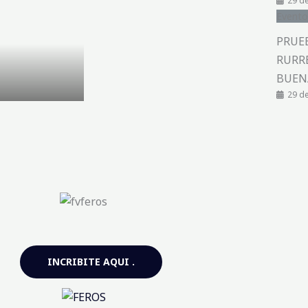
29 de
Evento
PRUE
RURR
BUEN
29 de
INCRIBITE AQUI .