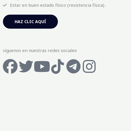
Estar en buen estado físico (resistencia física) .
HAZ CLIC AQUÍ
síguenos en nuestras redes sociales
F
T
Y
T
T
I
a
w
o
i
e
n
c
i
u
k
l
s
e
t
t
t
e
t
b
t
u
o
g
a