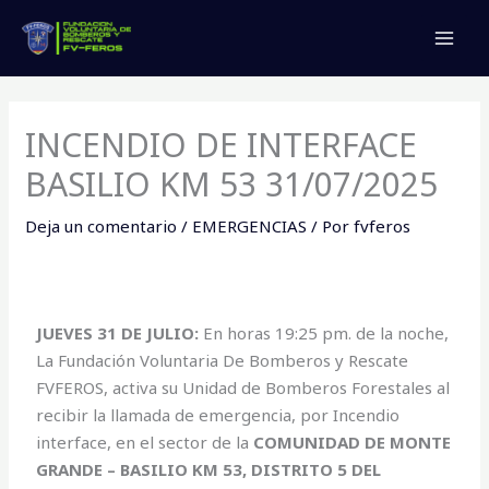
Ir
MAI
al
MEN
contenido
INCENDIO DE INTERFACE
BASILIO KM 53 31/07/2025
Deja un comentario
/
EMERGENCIAS
/ Por
fvferos
JUEVES 31 DE JULIO:
En horas 19:25 pm. de la noche,
La Fundación Voluntaria De Bomberos y Rescate
FVFEROS, activa su Unidad de Bomberos Forestales al
recibir la llamada de emergencia, por Incendio
interface, en el sector de la
COMUNIDAD DE MONTE
GRANDE – BASILIO KM 53, DISTRITO 5 DEL