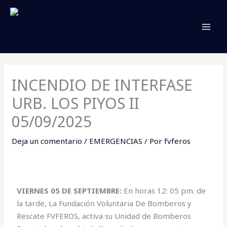
Ir
MAI
al
MEN
contenido
INCENDIO DE INTERFASE
URB. LOS PIYOS II
05/09/2025
Deja un comentario
/
EMERGENCIAS
/ Por
fvferos
VIERNES 05 DE SEPTIEMBRE:
En horas 12: 05 pm. de
la tarde, La Fundación Voluntaria De Bomberos y
Rescate FVFEROS, activa su Unidad de Bomberos