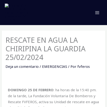
Ir
MAI
al
MEN
contenido
RESCATE EN AGUA LA
CHIRIPINA LA GUARDIA
25/02/2024
Deja un comentario
/
EMERGENCIAS
/ Por
fvferos
DOMINGO 25 DE FEBRERO
: ha horas de la 15:40 pm.
de la tarde, La Fundación Voluntaria De Bomberos y
Rescate FVFEROS, activa su Unidad de rescate en agua